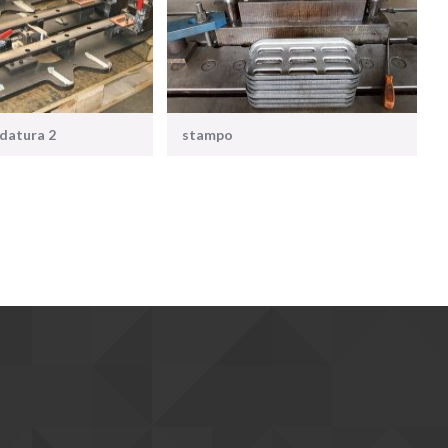
ldatura 2
stampo